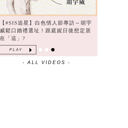
【#SIS追星】白色情人節專訪～胡宇
威鬆口婚禮選址！跟庭妮日後想定居
在「這」?
PLAY
- ALL VIDEOS -