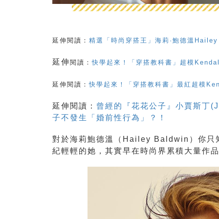
延伸閱讀：
精選「時尚穿搭王」海莉·鮑德溫Hailey
延伸
閱讀：
快學起來！「穿搭教科書」超模Kendal
延伸閱讀：
快學起來！「穿搭教科書」最紅超模Kend
延伸閱讀：
曾經的『花花公子』小賈斯丁(Ju
子不發生「婚前性行為」？！
對於海莉鮑德溫（Hailey Baldwin）你
紀輕輕的她，其實早在時尚界累積大量作