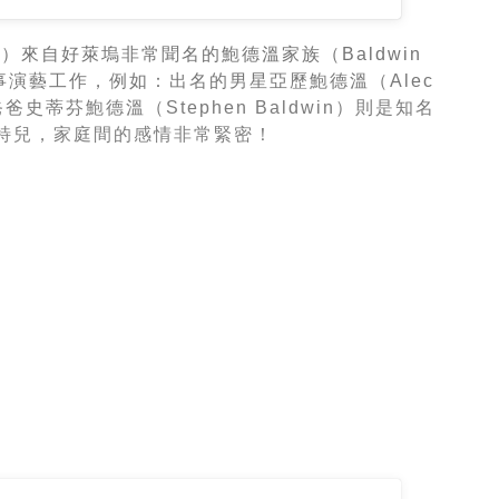
win）來自好萊塢非常聞名的鮑德溫家族（Baldwin
戚皆從事演藝工作，例如：出名的男星亞歷鮑德溫（Alec
爸爸史蒂芬鮑德溫（Stephen Baldwin）則是知名
模特兒，家庭間的感情非常緊密！