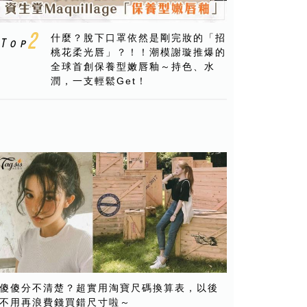
什麼？脫下口罩依然是剛完妝的「招
桃花柔光唇」？！！潮模謝璇推爆的
全球首創保養型嫩唇釉～持色、水
潤，一支輕鬆Get！
傻傻分不清楚？超實用淘寶尺碼換算表，以後
不用再浪費錢買錯尺寸啦～