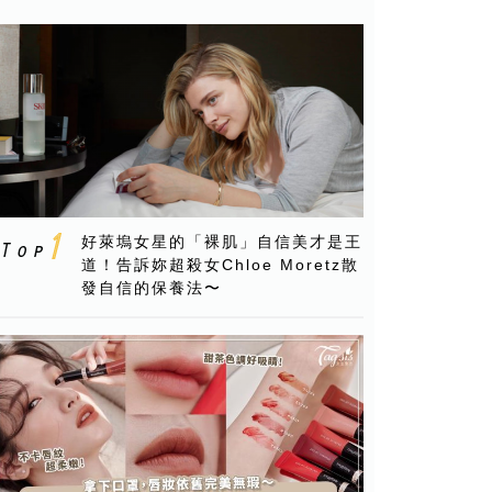
好萊塢女星的「裸肌」自信美才是王
道！告訴妳超殺女Chloe Moretz散
發自信的保養法〜