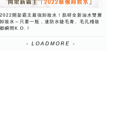
2022開架霸主最強卸妝水！肌研全新油水雙層
卸妝水～只要一瓶，連防水睫毛膏、毛孔殘妝
都瞬間K.O.！
- LOADMORE -