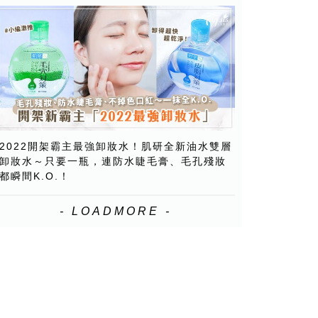
2022開架霸主最強卸妝水！肌研全新油水雙層
卸妝水～只要一瓶，連防水睫毛膏、毛孔殘妝
都瞬間K.O.！
- LOADMORE -