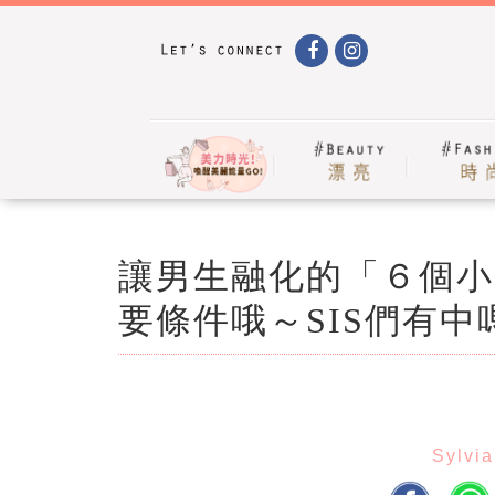
讓男生融化的「６個小
要條件哦～SIS們有中
Sylvia