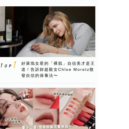
好萊塢女星的「裸肌」自信美才是王
道！告訴妳超殺女Chloe Moretz散
發自信的保養法〜