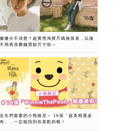
傻傻分不清楚？超實用淘寶尺碼換算表，以後
不用再浪費錢買錯尺寸啦～
女生們最愛的小熊維尼～ 16張「超美精選桌
布」，一定能找到你喜歡的喔！