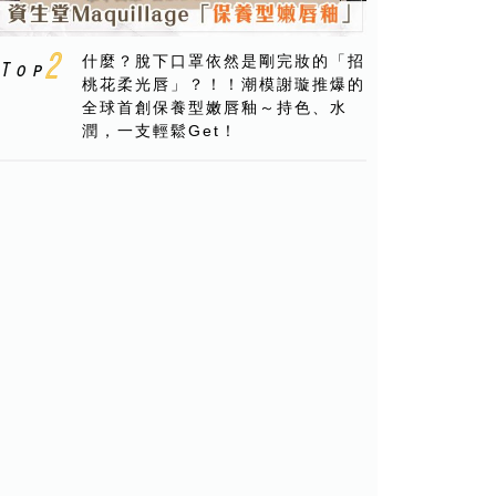
什麼？脫下口罩依然是剛完妝的「招
桃花柔光唇」？！！潮模謝璇推爆的
全球首創保養型嫩唇釉～持色、水
潤，一支輕鬆Get！