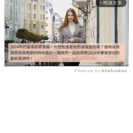
閱讀文章
arrow_forward_ios
Powered by 
GliaStudios
Mute