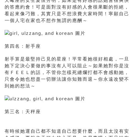
天蠍座的女生愛恨分明，如果是有好感的話她會很爽快
的答應約會！可是面對沒有好感的人會很果斷的拒絕，
看起來像刁難，其實只是不想浪費大家時間！寧願自己
一個人宅在家也不想作無謂的應酬～
第四名：射手座
射手算是最堅持己見的星座！平常看她很好相處，一旦
她下定決心要做的事沒有人可以阻止～如果她對你是沒
有ＦＥＥＬ的話，不管你怎樣死纏爛打都不會感動她，
只會令她也想盡一切辦法讓你知難而退～你永遠改變不
到她的想法～
第三名：天秤座
有時候她運自己都不知道自己想要什麼，而且太沒有安