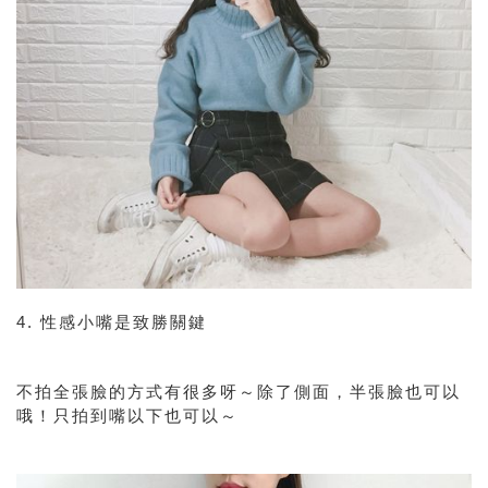
4. 性感小嘴是致勝關鍵
不拍全張臉的方式有很多呀～除了側面，半張臉也可以
哦！只拍到嘴以下也可以～