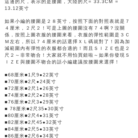
這邊的尺，表示的是腰圍，大陸的尺= 33.3CM =
13.12英寸
如果小編的腰圍是２８英寸，按照下面的對照表就是７
４厘米，２尺２！可是上圖的腰圍沒有７４啊？沒關
係，按照上圖衣服的腰圍來看，衣服的彈性範圍是
３Ｃ
Ｍ左右，所以７４厘米的話選擇ＸＬ碼就對了！因為加
減範圍內有彈性的衣服都合適的！而且ＳＩＺＥ也是２
尺２～非常吻合！大家就不用怕買錯啦～如果你發現Ｓ
ＩＺＥ與腰圍不吻合的話小編建議按腰圍來選擇！
■68厘米■1尺9●22英寸
■70厘米■2尺●24英寸
■72厘米■2尺1●26英寸
■74厘米■2尺2●28英寸
■76厘米■2尺3●29英寸
■ 78厘米■2尺35●30英寸
■80厘米■2尺4●31英寸
■82厘米■2尺45●32英寸
■84厘米■2尺5●33英寸
■86厘米■2尺6●34英寸