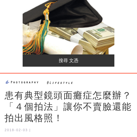
患有典型鏡頭面癱症怎麼辦？
「４個拍法」讓你不賣臉還能
拍出風格照！
2018-02-03 |