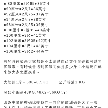
■ 88厘米■2尺65●35英寸
■90厘米■2尺7●36英寸
■92厘米■2尺75●37英寸
■94厘米■2尺8●38英寸
■96厘米■2尺85●39英寸
■ 98厘米■2規95●40英寸
■100厘米■3尺●41英寸
■102厘米■3尺05●42英寸
■104厘米■3尺1●43英寸
■106厘米■3尺2●44英寸
有的時候如果大家都是不太清楚自己穿什麼碼都可以問
客服哦～有時候會遇到客服問你是多少斤！小編現在就
來教大家怎麼換算～
大陸的1斤＝500=0.5KG 一公斤等於1 KG
例如小編是48KG,48X2=96KG(斤)
因為中國的鞋碼比較我們一向穿的歐洲碼是大了一號
的！而且小編覺得買大了也可以放鞋墊，可是買小了一