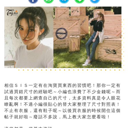
相信ＳＩＳ一定有在淘寶買東西的習慣吧！那你一定有
試過買錯尺寸的經驗吧～小編也浪費了不少金錢呢～而
且每次都要上網查自己的尺寸，太多資料真是令人眼花
瞭亂啊！不過小編很貼心的替大家整理了尺寸對照表！
不止有衣服，還有鞋子呢～以後買衣服的時候開住這個
帖子就好啦～廢話不多說，馬上教大家怎麼看啦！