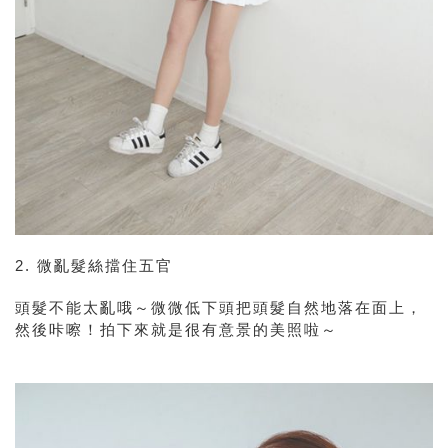
2. 微亂髮絲擋住五官
頭髮不能太亂哦～微微低下頭把頭髮自然地落在面上，
然後咔嚓！拍下來就是很有意景的美照啦～