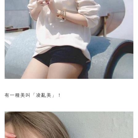
有一種美叫「凌亂美」
！