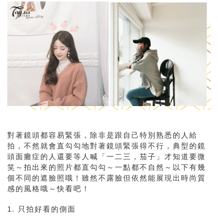
對著鏡頭都容易緊張，除非是跟自己特別熟悉的人給
拍，不然就會直勾勾地對著鏡頭緊張得不行，典型的鏡
頭面癱症的人還要等人喊「一二三，茄子」才知道要微
笑～拍出來的照片都直勾勾～一點都不自然～以下有幾
個不同的遮臉照哦！雖然不露臉但依然能展現出時尚質
感的風格哦～快看吧！
1. 只拍好看的側面