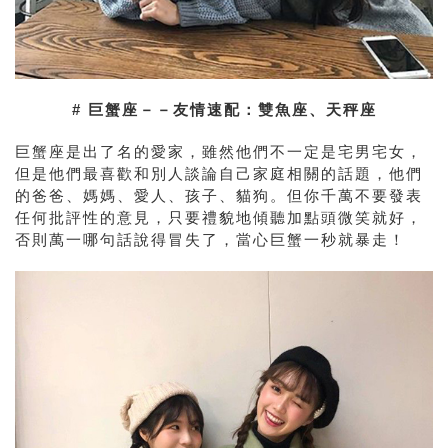
# 巨蟹座－－友情速配：雙魚座、天秤座
巨蟹座是出了名的愛家，雖然他們不一定是宅男宅女，
但是他們最喜歡和別人談論自己家庭相關的話題，他們
的爸爸、媽媽、愛人、孩子、貓狗。但你千萬不要發表
任何批評性的意見，只要禮貌地傾聽加點頭微笑就好，
否則萬一哪句話說得冒失了，當心巨蟹一秒就暴走！