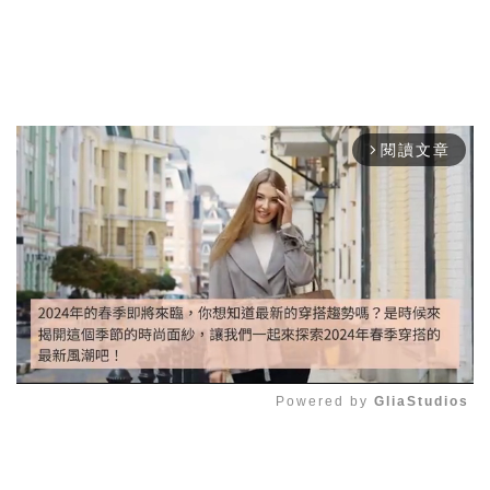
閱讀文章
arrow_forward_ios
Powered by 
GliaStudios
Mute