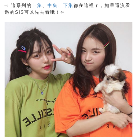
⇨ 這系列的
上集
、
中集
、
下集
都在這裡了，如果還沒看
過的SIS可以先去看哦！⇦