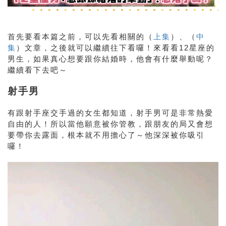
首先要看本篇之前，可以先看相關的（
上集
）、（
中
集
）文章，之後就可以繼續往下看囉！來看看12星座的
男生，如果真心想要跟你結婚時，他會有什麼舉動呢？
繼續看下去吧～
射手男
有跟射手座交手過的女生都知道，射手男可是非常熱愛
自由的人！所以當他願意被你管教，跟朋友的局又會想
要帶你去露面，根本就不用擔心了～他深深被你吸引
囉！