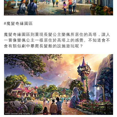
#魔髮奇緣園區
魔髮奇緣園區則重現長髮公主樂佩所居住的高塔，讓人
一嘗像樂佩公主一樣居住於高塔上的感覺。不知道會不
會有類似劇中攀爬長髮般的設施遊玩呢？