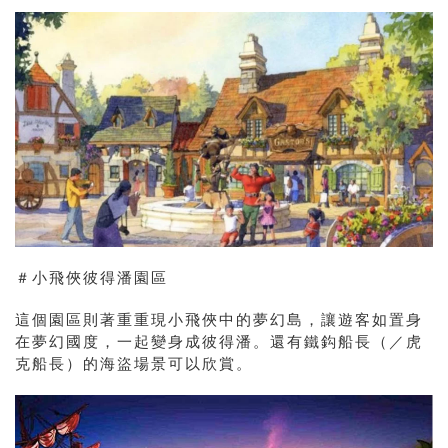
＃
小飛俠彼得潘園區
這個園區則著重重現小飛俠中的夢幻島，讓遊客如置身
在夢幻國度，一起變身成
彼得潘。還有鐵鈎船長（／虎
克船長）的海盜場景可以欣賞。