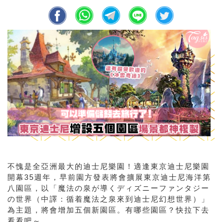
不愧是全亞洲最大的迪士尼樂園！適逢東京迪士尼樂園
開幕35週年，早前園方發表將會擴展
東京迪士尼海洋第
八園區，以「魔法の泉が導くディズニーファンタジー
の世界（中譯：循着魔法之泉來到迪士尼幻想世界）」
為主題，將會增加五個新園區。有哪些園區？快拉下去
看看吧～