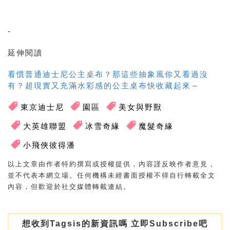
-
延伸閱讀
看慣普通迪士尼公主桌布？那這些抽象風你又看過沒
有？超現實又充滿水彩感的公主桌布快收藏起來～
東京迪士尼
園區
美女與野獸
大英雄聯盟
冰雪奇緣
魔髮奇緣
小飛俠彼得潘
以上文章由作者特約撰寫或授權提供，內容謹反映作者意見，
並不代表本網立場。任何機構未經書面授權不得自行轉載全文
內容，但歡迎於社交媒體轉載連結。
想收到Tagsis的新資訊嗎 立即Subscribe吧