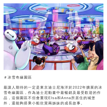
＃冰雪奇緣園區
最讓人期待的一定是東京迪士尼海洋於2022年擴展的冰
雪奇緣園區，作為迪士尼動畫中最暢銷及最受歡迎的作
品，這個園區不但會重現Elsa和Anna所居住的城堡
外，還能夠搭乘小船欣賞兩姊妹的成長故事。