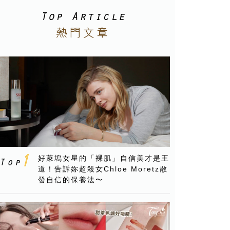
好萊塢女星的「裸肌」自信美才是王
道！告訴妳超殺女Chloe Moretz散
發自信的保養法〜