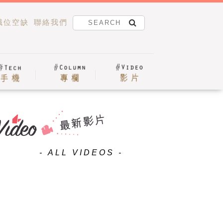
職位空缺
聯絡我們
- ALL VIDEOS -