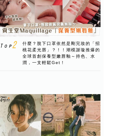
什麼？脫下口罩依然是剛完妝的「招
桃花柔光唇」？！！潮模謝璇推爆的
全球首創保養型嫩唇釉～持色、水
潤，一支輕鬆Get！