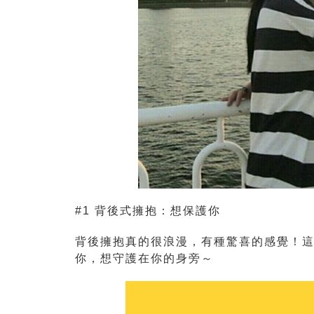
#1
背後式擁抱：想保護你
背後擁抱真的很浪漫，有種驚喜的感覺！
你，想守護在你的身旁～