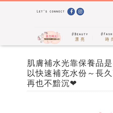
肌膚補水光靠保養品是
以快速補充水份～長久
再也不黯沉❤