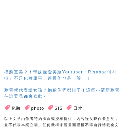
撞臉宣美？！韓妹最愛美妝Youtuber「Risabae이사
배」不只化妝厲害，連模仿也是一等一！
刺青就代表壞女孩？抱歉你們都錯了！這些小清新刺青
任誰看見都會喜歡～
化妝
photo
SIS
日常
以上文章由作者特約撰寫或授權提供，內容謹反映作者意見，
並不代表本網立場。任何機構未經書面授權不得自行轉載全文