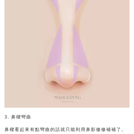
3. 鼻樑彎曲
鼻樑看起來有點彎曲的話就只能利用鼻影修修補補了。