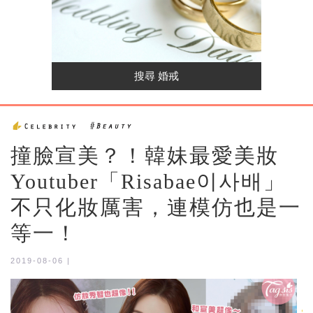
撞臉宣美？！韓妹最愛美妝
Youtuber「Risabae이사배」
不只化妝厲害，連模仿也是一
等一！
2019-08-06 |