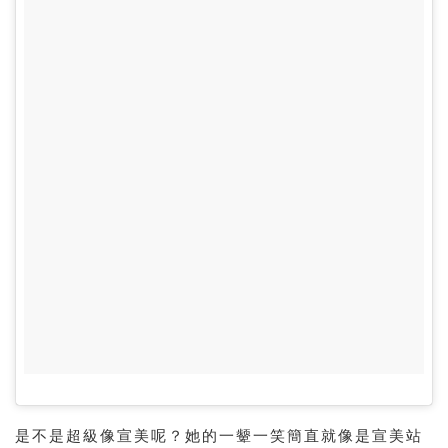
是不是超級像宣美呢？她的
一颦一笑簡直就像是宣美站