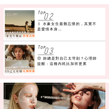
💧 水象女生最難忘懷的，其實不
是愛情本身…
😔 妳總是對自己太苛刻？心理師
提醒：這種內耗比加班更累