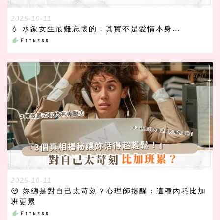
2025-10-11
💧 水象女生最難忘懷的，其實不是愛情本身…
2025-10-11
😔 妳總是對自己太苛刻？心理師提醒：這種內耗比加
班更累