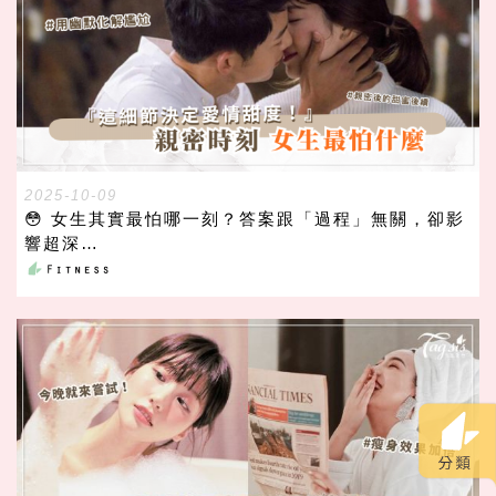
2025-10-09
😳 女生其實最怕哪一刻？答案跟「過程」無關，卻影
響超深…