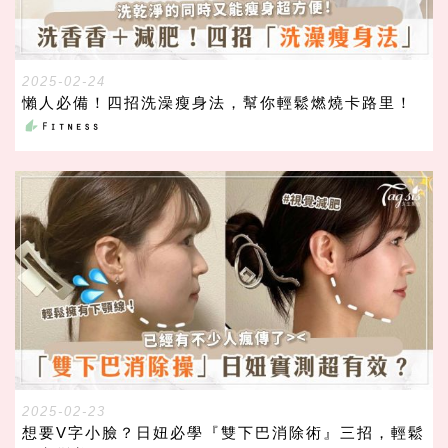
2025-02-24
懶人必備！四招洗澡瘦身法，幫你輕鬆燃燒卡路里！
2025-02-23
想要V字小臉？日妞必學『雙下巴消除術』三招，輕鬆