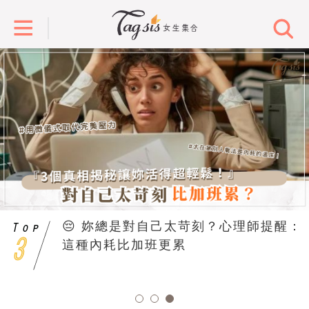
😔 妳總是對自己太苛刻？心理師提醒：
這種內耗比加班更累