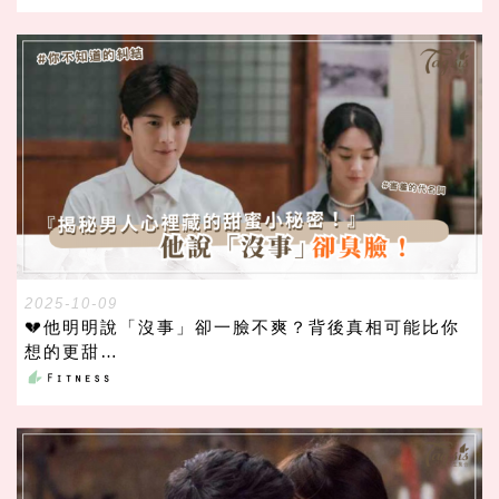
2025-10-09
💔他明明說「沒事」卻一臉不爽？背後真相可能比你
想的更甜…