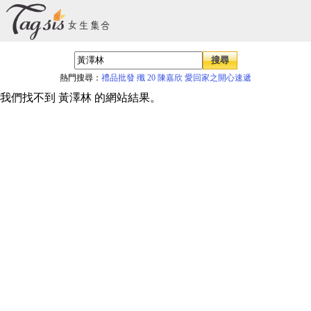
熱門搜尋：
禮品批發
殲 20
陳嘉欣
愛回家之開心速遞
我們找不到 黃澤林 的網站結果。