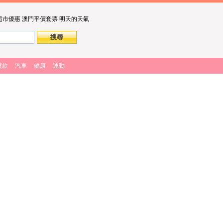
超市優惠
澳門平價套票
明天的天氣
貸款
汽車
健康
運動