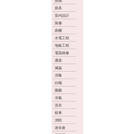
按揭
廚具
室內設計
裝修
廚櫃
水電工程
地板工程
電器維修
通渠
滅蟲
消毒
白蟻
園藝
冷氣
洗衣
租車
消防
迷你倉