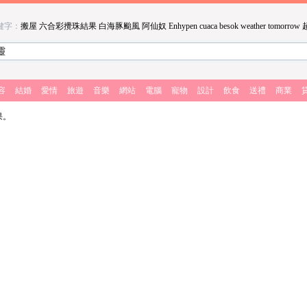
鍵字：
搬屋
六合彩攪珠結果
白海豚颱風
阿仙奴
Enhypen
cuaca besok
weather tomorrow
容
結婚
愛情
旅遊
音樂
網站
電腦
寵物
設計
飲食
送禮
商業
果。