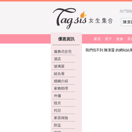
熱門關
優惠資訊
家居
親子
進修
美
我們找不到 陳潔靈 的網站結
服務式住宅
酒店
玻璃屋
組合屋
婚姻介紹
家務助理
外傭
陪月
托兒
家居保險
防盜