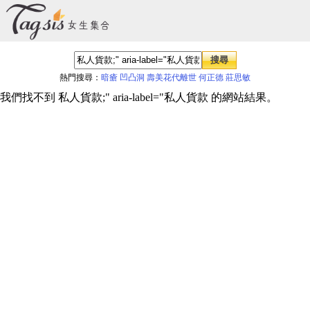
熱門搜尋：
暗瘡 凹凸洞
壽美花代離世
何正德
莊思敏
我們找不到 私人貨款;" aria-label="私人貨款 的網站結果。