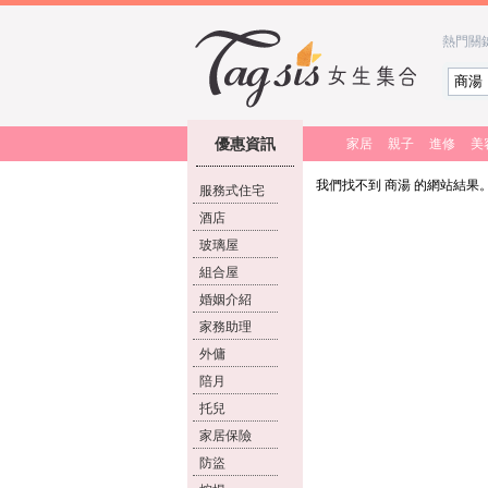
熱門關
優惠資訊
家居
親子
進修
美
我們找不到 商湯 的網站結果
服務式住宅
酒店
玻璃屋
組合屋
婚姻介紹
家務助理
外傭
陪月
托兒
家居保險
防盜