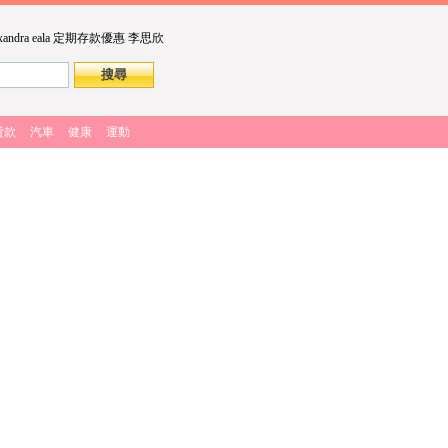
xandra eala
定期存款優惠
李思欣
貸款
汽車
健康
運動