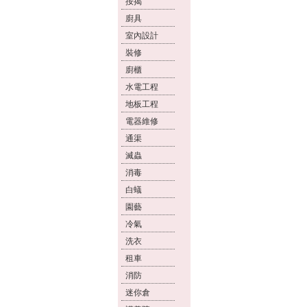
按揭
廚具
室內設計
裝修
廚櫃
水電工程
地板工程
電器維修
通渠
滅蟲
消毒
白蟻
園藝
冷氣
洗衣
租車
消防
迷你倉