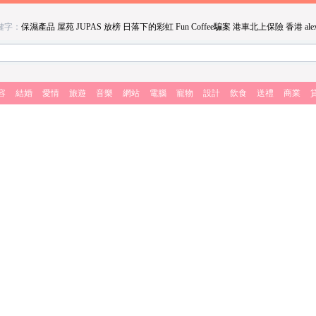
鍵字：
保濕產品
屋苑
JUPAS 放榜
日落下的彩虹
Fun Coffee騙案
港車北上保險
香港
ale
容
結婚
愛情
旅遊
音樂
網站
電腦
寵物
設計
飲食
送禮
商業
。